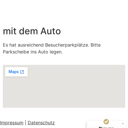
mit dem Auto
Es hat ausreichend Besucherparkplätze. Bitte
Parkscheibe ins Auto legen.
Kundenbewertungen und Erfahrungen zu
Christine Seith
SEHR GUT
%
100
Empfehlungen auf
ProvenExpert.com
5,00
/
4,94
50
Impressum
|
Datenschutz