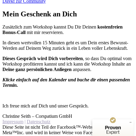
Direkt zur Community
Mein Geschenk an Dich
Zusätzlich zum Workshop kannst Du Dir Deinen
kostenfreien
Bonus-Call
mit mir reservieren.
In diesen wertvollen 15 Minuten geht es um Dein erstes Bewusst-
Werden auf Deinem Weg zurück in ein Leben voller Lebenskraft.
Dieses Gespräch wird Dich vorbereiten
, so dass Du optimal vom
Workshop profitieren kannst und ich kann die Workshop Inhalte an
Deine ganz persönlichen Anliegen
anpassen.
Kundenbewertungen und Erfahrungen zu
Klicke einfach auf den Kalender und buche dir einen passenden
Christine Seith
Termin.
SEHR GUT
%
100
Empfehlungen auf
Ich freue mich auf Dich und unser Gespräch.
ProvenExpert.com
5,00
/
4,94
Christine Seith – Corspatium GmbH
Impressum
|
Datenschutz
50
Diese Seite ist nicht Teil der Facebook™-Website oder der
Bewertungen auf ProvenExpert.com
Meta™Inc. und wird in keiner Weise von Facebook™ unterstützt.