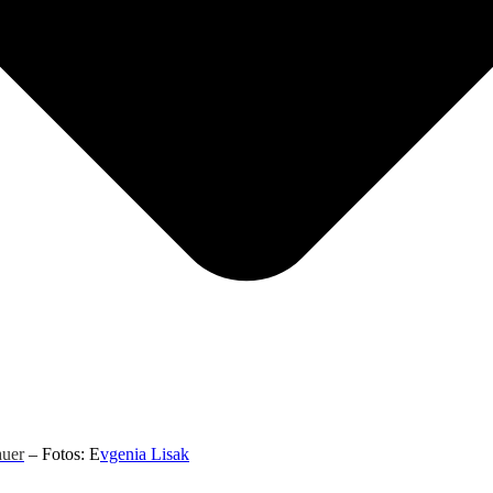
uer
– Fotos: E
vgenia Lisak