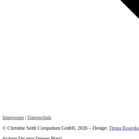
Impressum
|
Datenschutz
© Christine Seith Corspatium GmbH, 2026 – Design:
Timna Rosenba
Kundenbewertungen und Erfahrungen zu
Christine Seith
Sichere Dir jetzt Deinen Platz!